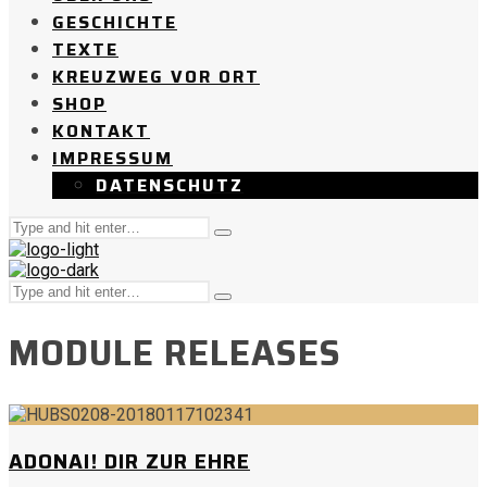
GESCHICHTE
TEXTE
KREUZWEG VOR ORT
SHOP
KONTAKT
IMPRESSUM
DATENSCHUTZ
Suche
Tippen
nach:
und
Enter
Suche
drücken
Tippen
nach:
und
MODULE RELEASES
Enter
drücken
ADONAI! DIR ZUR EHRE