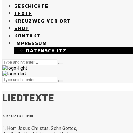
GESCHICHTE
TEXTE
KREUZWEG VOR ORT
SHOP
KONTAKT
IMPRESSUM
DATENSCHUTZ
Suche
Tippen
nach:
und
Enter
Suche
drücken
Tippen
nach:
und
Enter
LIEDTEXTE
drücken
KREUZIGT IHN
1. Herr Jesus Christus, Sohn Gottes,