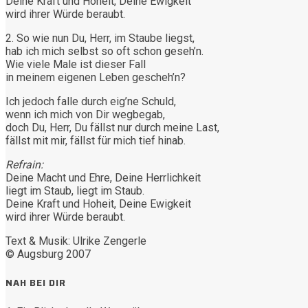
Deine Kraft und Hoheit, Deine Ewigkeit
wird ihrer Würde beraubt.
2. So wie nun Du, Herr, im Staube liegst,
hab ich mich selbst so oft schon geseh’n.
Wie viele Male ist dieser Fall
in meinem eigenen Leben gescheh’n?
Ich jedoch falle durch eig’ne Schuld,
wenn ich mich von Dir wegbegab,
doch Du, Herr, Du fällst nur durch meine Last,
fällst mit mir, fällst für mich tief hinab.
Refrain:
Deine Macht und Ehre, Deine Herrlichkeit
liegt im Staub, liegt im Staub.
Deine Kraft und Hoheit, Deine Ewigkeit
wird ihrer Würde beraubt.
Text & Musik: Ulrike Zengerle
© Augsburg 2007
NAH BEI DIR