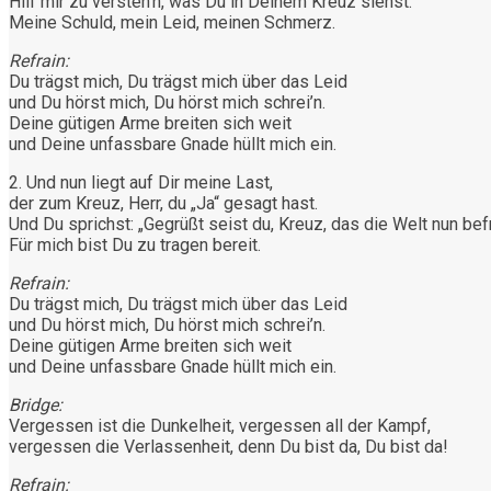
Hilf mir zu versteh’n, was Du in Deinem Kreuz siehst:
Meine Schuld, mein Leid, meinen Schmerz.
Refrain:
Du trägst mich, Du trägst mich über das Leid
und Du hörst mich, Du hörst mich schrei’n.
Deine gütigen Arme breiten sich weit
und Deine unfassbare Gnade hüllt mich ein.
2. Und nun liegt auf Dir meine Last,
der zum Kreuz, Herr, du „Ja“ gesagt hast.
Und Du sprichst: „Gegrüßt seist du, Kreuz, das die Welt nun befr
Für mich bist Du zu tragen bereit.
Refrain:
Du trägst mich, Du trägst mich über das Leid
und Du hörst mich, Du hörst mich schrei’n.
Deine gütigen Arme breiten sich weit
und Deine unfassbare Gnade hüllt mich ein.
Bridge:
Vergessen ist die Dunkelheit, vergessen all der Kampf,
vergessen die Verlassenheit, denn Du bist da, Du bist da!
Refrain: