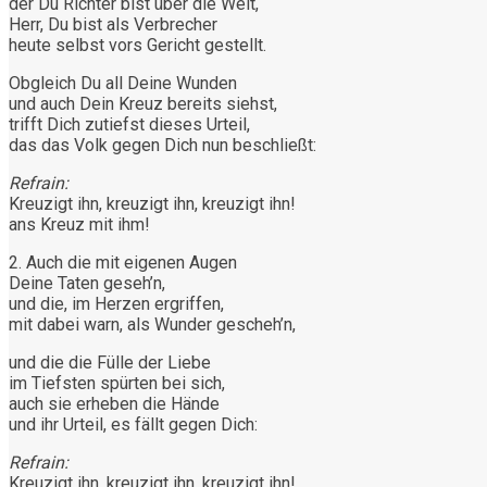
der Du Richter bist über die Welt,
Herr, Du bist als Verbrecher
heute selbst vors Gericht gestellt.
Obgleich Du all Deine Wunden
und auch Dein Kreuz bereits siehst,
trifft Dich zutiefst dieses Urteil,
das das Volk gegen Dich nun beschließt:
Refrain:
Kreuzigt ihn, kreuzigt ihn, kreuzigt ihn!
ans Kreuz mit ihm!
2. Auch die mit eigenen Augen
Deine Taten geseh’n,
und die, im Herzen ergriffen,
mit dabei warn, als Wunder gescheh’n,
und die die Fülle der Liebe
im Tiefsten spürten bei sich,
auch sie erheben die Hände
und ihr Urteil, es fällt gegen Dich:
Refrain:
Kreuzigt ihn, kreuzigt ihn, kreuzigt ihn!