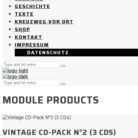
GESCHICHTE
TEXTE
KREUZWEG VOR ORT
SHOP
KONTAKT
IMPRESSUM
DATENSCHUTZ
Suche
Tippen
nach:
und
Enter
Suche
drücken
Tippen
nach:
und
MODULE PRODUCTS
Enter
drücken
VINTAGE CD-PACK N°2 (3 CDS)