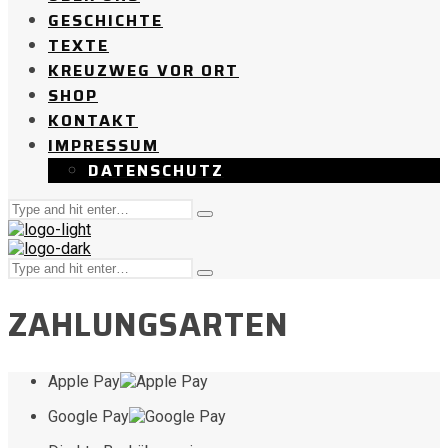
GESCHICHTE
TEXTE
KREUZWEG VOR ORT
SHOP
KONTAKT
IMPRESSUM
DATENSCHUTZ
Suche
Tippen
nach:
und
Enter
Suche
drücken
Tippen
nach:
und
ZAHLUNGSARTEN
Enter
drücken
Apple Pay
Google Pay